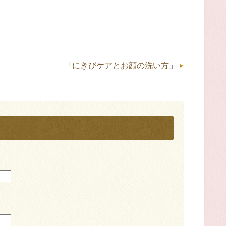
「
にきびケアとお顔の洗い方
」